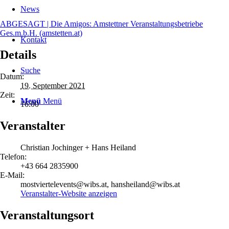
News
ABGESAGT | Die Amigos: Amstettner Veranstaltungsbetriebe
Ges.m.b.H. (amstetten.at)
Kontakt
Details
Suche
Datum:
19. September 2021
Zeit:
Menü
Menü
16:00
Veranstalter
Christian Jochinger + Hans Heiland
Telefon:
+43 664 2835900
E-Mail:
mostviertelevents@wibs.at, hansheiland@wibs.at
Veranstalter-Website anzeigen
Veranstaltungsort