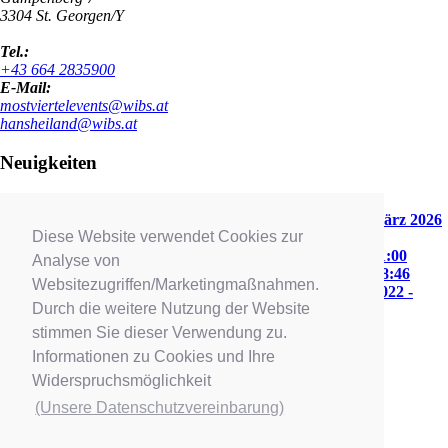
3304
St. Georgen/Y
Tel.:
+43 664 2835900
E-Mail:
mostviertelevents@wibs.at
hansheiland@wibs.at
Neuigkeiten
NikP. in Zwettl 2026
18. April 2026 - 12:21
Frühlingsfest der volkstümlichen Musik 2026
28. März 2026
Diese Website verwendet Cookies zur
- 08:33
Frühlingsfest des Schlagers 2024
22. März 2024 - 21:00
Analyse von
Tiroler Bergweihnacht 2023
22. Dezember 2023 - 08:46
Websitezugriffen/Marketingmaßnahmen.
Volkstümliche Starweihnacht 2022
23. Dezember 2022 -
Durch die weitere Nutzung der Website
10:28
stimmen Sie dieser Verwendung zu.
Informationen zu Cookies und Ihre
© Copyright - www.mostviertelevents.at
Widerspruchsmöglichkeit
Facebook
(Unsere Datenschutzvereinbarung)
Datenschutz