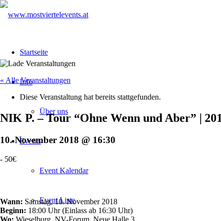
Startseite
« Alle Veranstaltungen
Info
Diese Veranstaltung hat bereits stattgefunden.
Über uns
NIK P. – Tour “Ohne Wenn und Aber” | 20
10. November 2018 @ 16:30
Events
-
50€
Event Kalendar
Event Liste
Wann:
Samstag, 10. November 2018
Beginn:
18:00 Uhr (Einlass ab 16:30 Uhr)
Wo:
Wieselburg, NV-Forum, Neue Halle 3