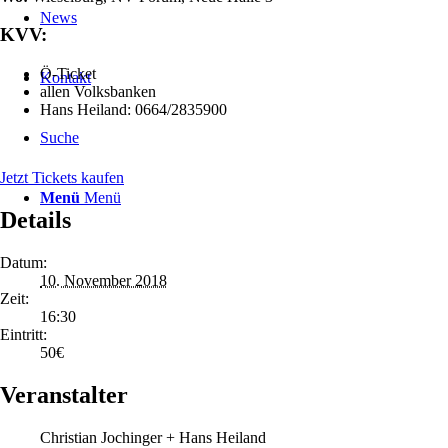
News
KVV:
Ö-Ticket
Kontakt
allen Volksbanken
Hans Heiland: 0664/2835900
Suche
Jetzt Tickets kaufen
Menü
Menü
Details
Datum:
10. November 2018
Zeit:
16:30
Eintritt:
50€
Veranstalter
Christian Jochinger + Hans Heiland