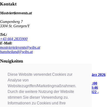
Kontakt
Mostviertlerevents.at
Gumpenberg 7
3304
St. Georgen/Y
Tel.:
+43 664 2835900
E-Mail:
mostviertelevents@wibs.at
hansheiland@wibs.at
Neuigkeiten
NikP. in Zwettl 2026
18. April 2026 - 12:21
Diese Website verwendet Cookies zur
Frühlingsfest der volkstümlichen Musik 2026
28. März 2026
- 08:33
Analyse von
Frühlingsfest des Schlagers 2024
22. März 2024 - 21:00
Websitezugriffen/Marketingmaßnahmen.
Tiroler Bergweihnacht 2023
22. Dezember 2023 - 08:46
Durch die weitere Nutzung der Website
Volkstümliche Starweihnacht 2022
23. Dezember 2022 -
10:28
stimmen Sie dieser Verwendung zu.
Informationen zu Cookies und Ihre