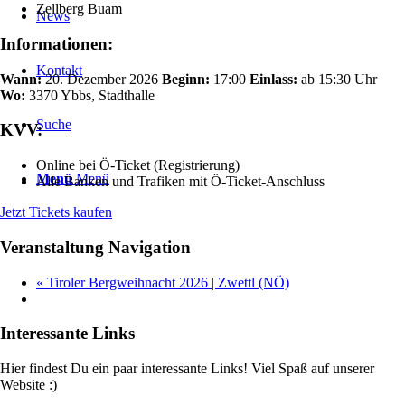
Zellberg Buam
News
Informationen:
Kontakt
Wann:
20. Dezember 2026
Beginn:
17:00
Einlass:
ab 15:30 Uhr
Wo:
3370 Ybbs, Stadthalle
Suche
KVV:
Online bei Ö-Ticket (Registrierung)
Menü
Menü
Alle Banken und Trafiken mit Ö-Ticket-Anschluss
Jetzt Tickets kaufen
Veranstaltung Navigation
«
Tiroler Bergweihnacht 2026 | Zwettl (NÖ)
Interessante Links
Hier findest Du ein paar interessante Links! Viel Spaß auf unserer
Website :)