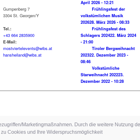
April 2026 - 12:21
Gumpenberg 7
Frühlingsfest der
3304
St. Georgen/Y
volkstümlichen Musik
2026
28. März 2026 - 08:33
Tel.:
Frühlingsfest des
+43 664 2835900
Schlagers 2024
22. März 2024
E-Mail:
- 21:00
mostviertelevents@wibs.at
Tiroler Bergweihnacht
hansheiland@wibs.at
2023
22. Dezember 2023 -
08:46
Volkstümliche
Starweihnacht 2022
23.
Dezember 2022 - 10:28
ezugriffen/Marketingmaßnahmen. Durch die weitere Nutzung de
 zu Cookies und Ihre Widerspruchsmöglichkeit
„Frühlingsfest des Schlagers“ am 03. Oktober 2021 in Freistadt