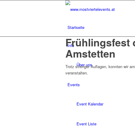
Startseite
Frühlingsfest
Info
Amstetten
Über uns
Trotz strenger Auflagen, konnten wir am
veranstalten.
Events
Event Kalendar
Event Liste