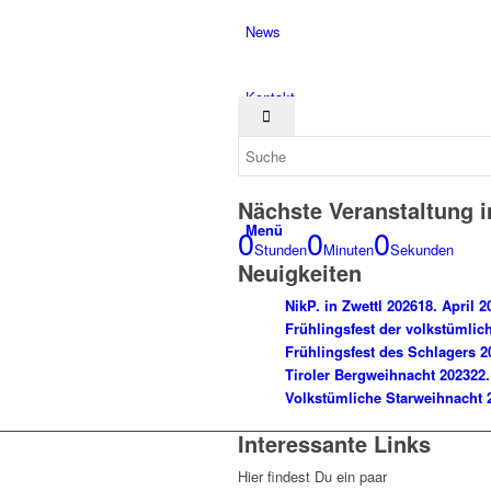
News
Kontakt
Nächste Veranstaltung i
Menü
0
0
0
Stunden
Minuten
Sekunden
Neuigkeiten
NikP. in Zwettl 2026
18. April 2
Frühlingsfest der volkstümlic
Frühlingsfest des Schlagers 2
Tiroler Bergweihnacht 2023
22
Volkstümliche Starweihnacht 
Interessante Links
Hier findest Du ein paar